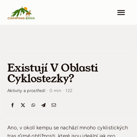
Skip
to
Togg
content
Navi
Camping 2000
Ubytování
Existují V Oblasti
Zařízení
Cyklostezky?
Okolí
Aktivity a prostředí
·
0 min
·
122
Nejnovější informace
Kontakt
Ano, v okolí kempu se nachází mnoho cyklistických
Ceník
tras různé obtížnosti, které jsou ideální jak pro