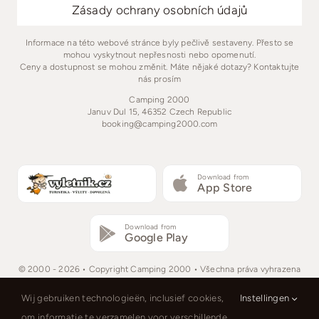
Zásady ochrany osobních údajů
Informace na této webové stránce byly pečlivě sestaveny. Přesto se
mohou vyskytnout nepřesnosti nebo opomenutí.
Ceny a dostupnost se mohou změnit. Máte nějaké dotazy? Kontaktujte
nás prosím
Camping 2000
Januv Dul 15, 46352 Czech Republic
booking@camping2000.com
Download from
App Store
Download from
Google Play
© 2000 - 2026 • Copyright Camping 2000 • Všechna práva vyhrazena
Wij gebruiken technologieën, inclusief cookies,
Instellingen
om informatie te verzamelen voor verschillende