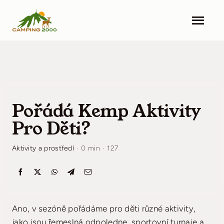
Skip
to
Togg
content
Navi
Camping 2000
Ubytování
Pořádá Kemp Aktivity
Zařízení
Pro Děti?
Okolí
Aktivity a prostředí
·
0 min
·
127
Nejnovější informace
Kontakt
Ano, v sezóně pořádáme pro děti různé aktivity,
Ceník
jako jsou řemeslná odpoledne, sportovní turnaje a