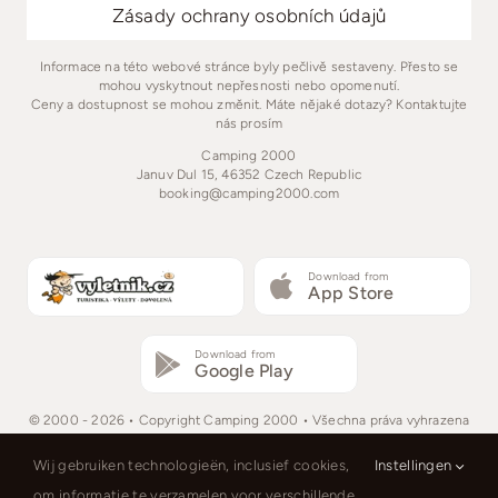
Zásady ochrany osobních údajů
Informace na této webové stránce byly pečlivě sestaveny. Přesto se
mohou vyskytnout nepřesnosti nebo opomenutí.
Ceny a dostupnost se mohou změnit. Máte nějaké dotazy? Kontaktujte
nás prosím
Camping 2000
Januv Dul 15, 46352 Czech Republic
booking@camping2000.com
Download from
App Store
Download from
Google Play
© 2000 - 2026 • Copyright Camping 2000 • Všechna práva vyhrazena
Wij gebruiken technologieën, inclusief cookies,
Instellingen
om informatie te verzamelen voor verschillende