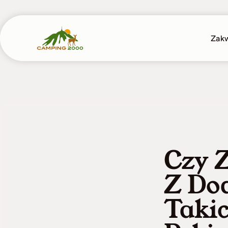
Skip
to
content
Zak
Czy 
Z Do
Takic