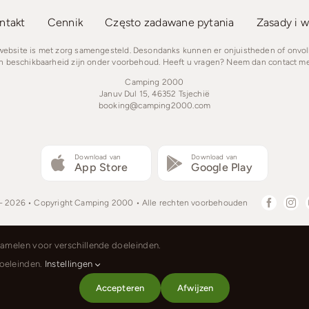
ntakt
Cennik
Często zadawane pytania
Zasady i w
 website is met zorg samengesteld. Desondanks kunnen er onjuistheden of onvo
en beschikbaarheid zijn onder voorbehoud. Heeft u vragen? Neem dan contact me
Camping 2000
Januv Dul 15, 46352 Tsjechië
booking@camping2000.com
Download van
Download van
App Store
Google Play
- 2026 • Copyright Camping 2000 • Alle rechten voorbehouden
zamelen voor verschillende doeleinden.
Čeština
Nederlands
English
Deutsch
P
doeleinden.
Instellingen
Accepteren
Afwijzen