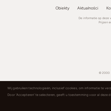
Obiekty
Aktualności
Ko
De informatie op deze
Prijzen 
© 2000 
Wij gebruiken technologieën, inclusief cookies, om informatie te ver
Door ‘Accepteren’ te selecteren, geeft u toestemming voor al deze 