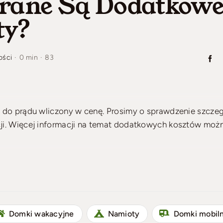
erane Są Dodatkow
ty?
ości
·
0 min
·
83
 do prądu wliczony w cenę. Prosimy o sprawdzenie szcz
i. Więcej informacji na temat dodatkowych kosztów moż
Domki wakacyjne
Namioty
Domki mobil