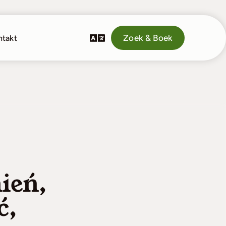
Zoek & Boek
ntakt
ień,
ć,