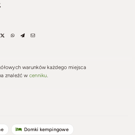
e
egółowych warunków każdego miejsca
na znaleźć w
cenniku
.
ne
Domki kempingowe