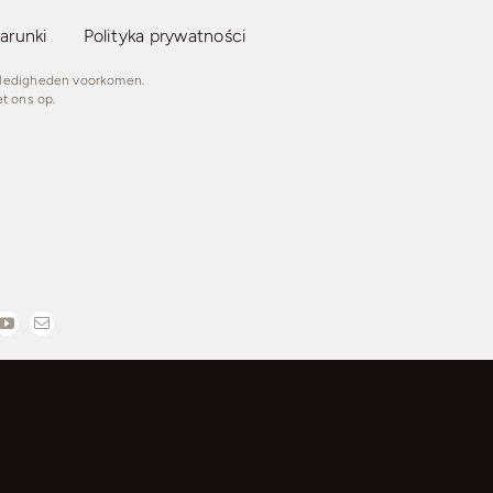
arunki
Polityka prywatności
lledigheden voorkomen.
t ons op.
olski