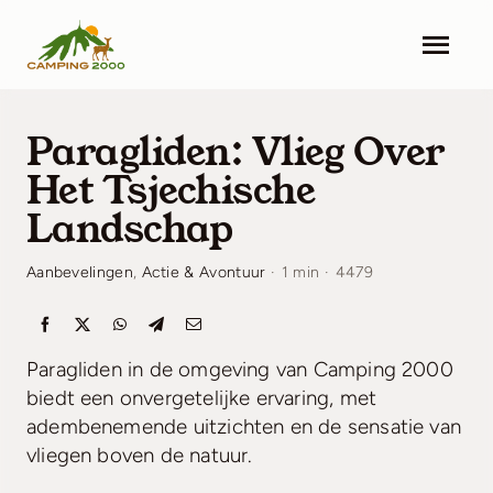
Skip
to
Togg
content
Navi
Home
Paragliden: Vlieg Over
Accommodaties
Het Tsjechische
Landschap
Faciliteiten
Aanbevelingen
,
Actie & Avontuur
·
1 min
·
4479
Omgeving
Actualiteiten
Paragliden in de omgeving van Camping 2000
biedt een onvergetelijke ervaring, met
Contact
adembenemende uitzichten en de sensatie van
vliegen boven de natuur.
Prijslijst