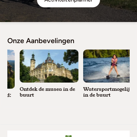
Onze Aanbevelingen
Ontdek de musea in de
Watersportmogelijkhed
buurt
in de buurt
d: