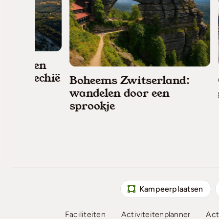
n
hië
Boheems Zwitserland:
Ontdek 
wandelen door een
glasblaz
sprookje
Kampeerplaatsen
Faciliteiten
Activiteitenplanner
Act