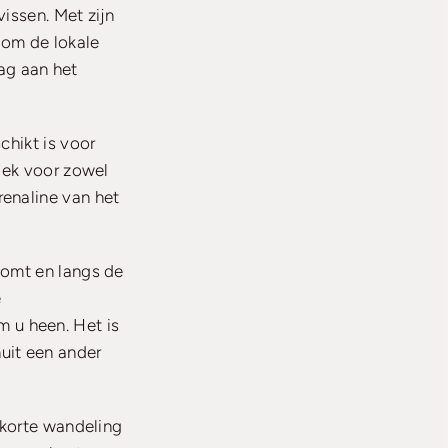
issen. Met zijn
 om de lokale
ag aan het
chikt is voor
plek voor zowel
renaline van het
komt en langs de
e
 u heen. Het is
uit een ander
 korte wandeling