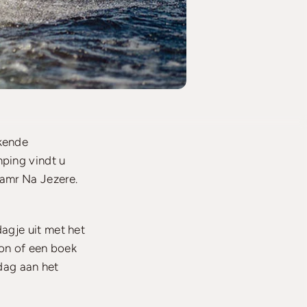
ekende
mping vindt u
Hamr Na Jezere.
agje uit met het
zon of een boek
 dag aan het