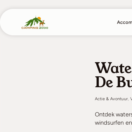
Skip
to
content
Accom
Wate
De B
Actie & Avontuur
,
Ontdek waters
windsurfen en