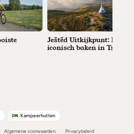
Ještěd Uitkijkpunt: Een
iconisch baken in Tsjechië
Boheem
wandel
sprook
s
Kampeerhutten
Algemene voorwaarden
Privacybeleid