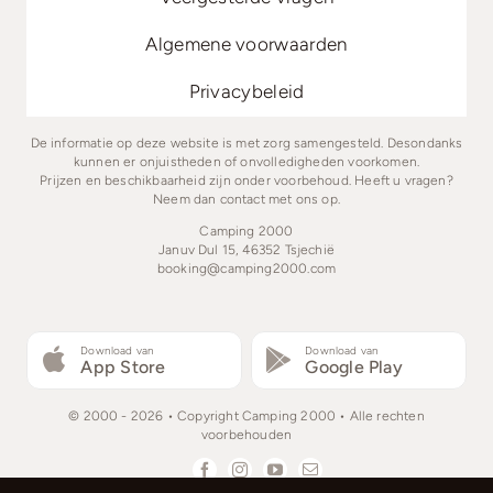
Algemene voorwaarden
Privacybeleid
De informatie op deze website is met zorg samengesteld. Desondanks
kunnen er onjuistheden of onvolledigheden voorkomen.
Prijzen en beschikbaarheid zijn onder voorbehoud. Heeft u vragen?
Neem dan contact met ons op.
Camping 2000
Januv Dul 15, 46352 Tsjechië
booking@camping2000.com
Download van
Download van
App Store
Google Play
© 2000 - 2026 • Copyright Camping 2000 • Alle rechten
voorbehouden