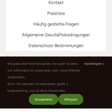
Kontakt
Preisliste
Häufig gestellte Fragen
Allgemeine Geschäftsbedingungen
Datenschutz-Bestimmungen
De informatie op deze website is met zorg samengesteld. Desondanks
kunnen er onjuistheden of onvolledigheden voorkomen.
Wij gebruiken technologieën, inclusief cookies,
Instellingen
Prijzen en beschikbaarheid zijn onder voorbehoud. Heeft u vragen?
Neem dan contact met ons op.
om informatie te verzamelen voor verschillende
doeleinden.
Camping 2000
Januv Dul 15, 46352 Tsjechië
Door ‘Accepteren’ te selecteren, geeft u
booking@camping2000.com
toestemming voor al deze doeleinden.
Accepteren
Afwijzen
Download van
Download van
App Store
Google Play