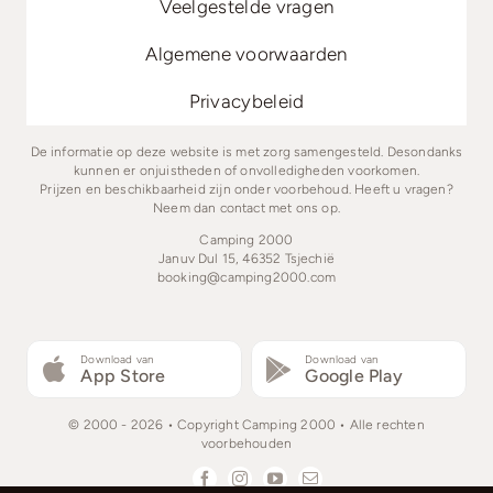
Veelgestelde vragen
Algemene voorwaarden
Privacybeleid
De informatie op deze website is met zorg samengesteld. Desondanks
kunnen er onjuistheden of onvolledigheden voorkomen.
Prijzen en beschikbaarheid zijn onder voorbehoud. Heeft u vragen?
Neem dan contact met ons op.
Camping 2000
Januv Dul 15, 46352 Tsjechië
booking@camping2000.com
Download van
Download van
App Store
Google Play
© 2000 - 2026 • Copyright Camping 2000 • Alle rechten
voorbehouden