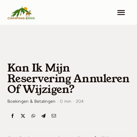
Skip
to
Togg
content
Navi
Home
Accommodaties
Kan Ik Mijn
Faciliteiten
Reservering Annuleren
Omgeving
Of Wijzigen?
Actualiteiten
Boekingen & Betalingen
·
0 min
·
204
Contact
Prijslijst