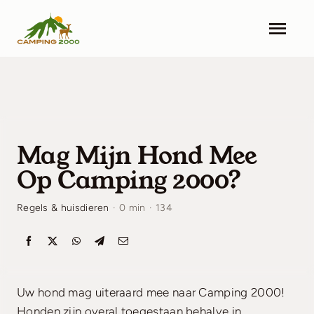
Skip
to
Togg
content
Navi
Home
Accommodaties
Mag Mijn Hond Mee
Faciliteiten
Op Camping 2000?
Omgeving
Regels & huisdieren
·
0 min
·
134
Actualiteiten
Contact
Uw hond mag uiteraard mee naar Camping 2000!
Prijslijst
Honden zijn overal toegestaan behalve in