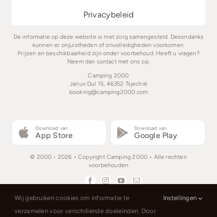
Privacybeleid
De informatie op deze website is met zorg samengesteld. Desondanks
kunnen er onjuistheden of onvolledigheden voorkomen.
Prijzen en beschikbaarheid zijn onder voorbehoud. Heeft u vragen?
Neem dan contact met ons op.
Camping 2000
Januv Dul 15, 46352 Tsjechië
booking@camping2000.com
Download van
Download van
App Store
Google Play
© 2000 - 2026 • Copyright Camping 2000 • Alle rechten
voorbehouden
Wij gebruiken cookies om informatie te
Instellingen
verzamelen voor verschillende doeleinden. Door
Čeština
Nederlands
English