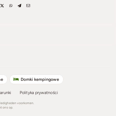
ne
Domki kempingowe
arunki
Polityka prywatności
lledigheden voorkomen.
t ons op.