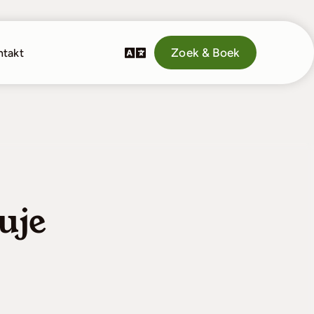
Zoek & Boek
ntakt
uje