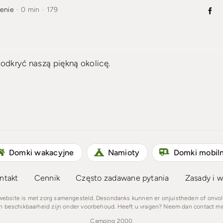
enie
·
0 min
·
179
odkryć naszą piękną okolicę.
Domki wakacyjne
Namioty
Domki mobil
ntakt
Cennik
Często zadawane pytania
Zasady i w
 website is met zorg samengesteld. Desondanks kunnen er onjuistheden of onvo
en beschikbaarheid zijn onder voorbehoud. Heeft u vragen? Neem dan contact me
Camping 2000