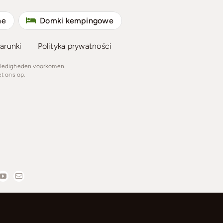
ne
Domki kempingowe
arunki
Polityka prywatności
lledigheden voorkomen.
t ons op.
olski