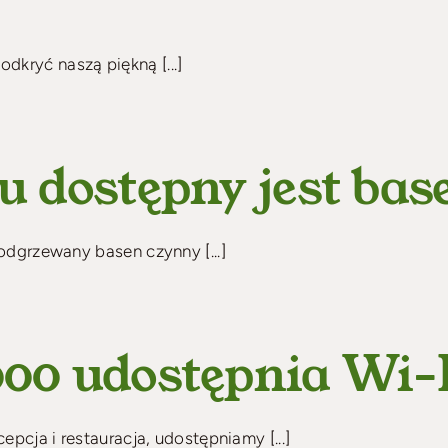
kryć naszą piękną [...]
 dostępny jest bas
podgrzewany basen czynny [...]
0 udostępnia Wi-Fi
epcja i restauracja, udostępniamy [...]