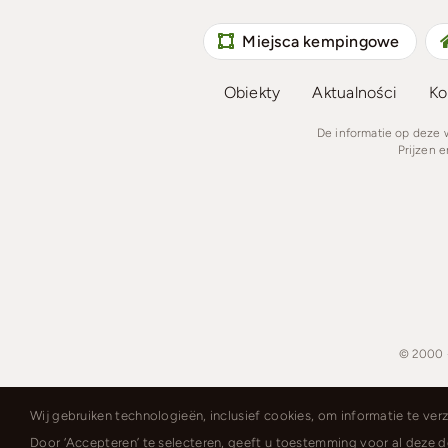
Miejsca kempingowe
Obiekty
Aktualności
Ko
De informatie op deze
Prijzen 
© 2000 
Wij gebruiken technologieën, inclusief cookies, om informatie te ver
Door ‘Accepteren’ te selecteren, geeft u toestemming voor al deze 