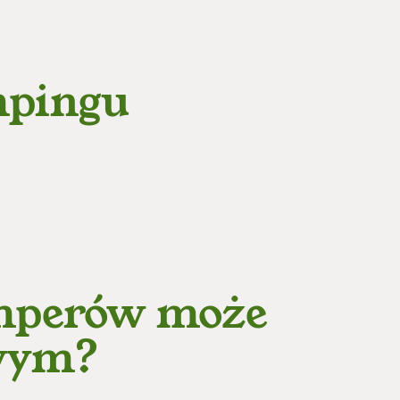
mpingu
amperów może
owym?