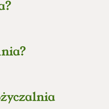
a?
lnia?
ożyczalnia