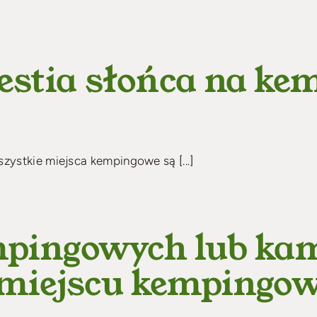
estia słońca na ke
ystkie miejsca kempingowe są [...]
empingowych lub k
 miejscu kemping