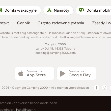
Domki wakacyjne
Namioty
Domki mobil
ntakt
Cennik
Często zadawane pytania
Zasady i w
 website is met zorg samengesteld. Desondanks kunnen er onjuistheden of onvo
en beschikbaarheid zijn onder voorbehoud. Heeft u vragen? Neem dan contact me
Camping 2000
Januv Dul 15, 46352 Tsjechië
booking@camping2000.com
Download van
Download van
App Store
Google Play
- 2026 • Copyright Camping 2000 • Alle rechten voorbehouden
zamelen voor verschillende doeleinden.
Čeština
Nederlands
English
Deutsch
P
doeleinden.
Instellingen