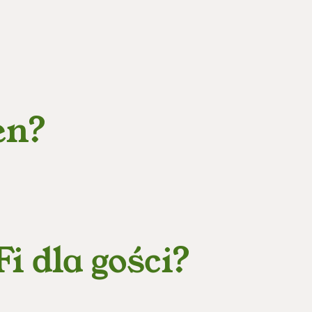
en?
 dla gości?