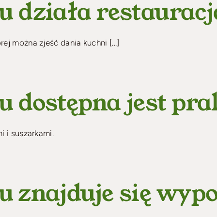
 działa restauracj
j można zjeść dania kuchni [...]
 dostępna jest pra
i i suszarkami.
 znajduje się wyp