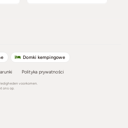
ne
Domki kempingowe
arunki
Polityka prywatności
lledigheden voorkomen.
t ons op.