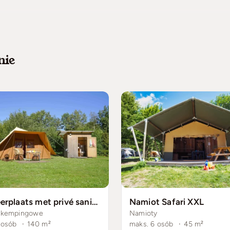
nie
Kampeerplaats met privé sanitair
Namiot Safari XXL
 kempingowe
Namioty
 osób
·
140
m²
maks. 6 osób
·
45
m²