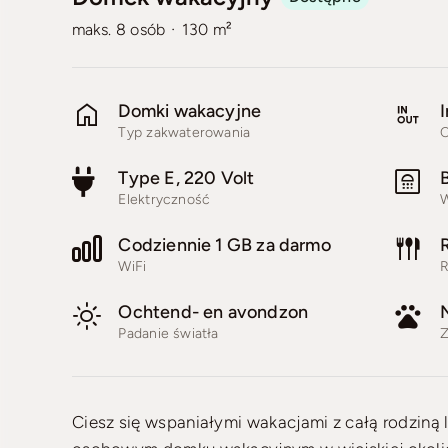
·
maks. 8 osób
130 m²
Domki wakacyjne
I
Typ zakwaterowania
C
Type E, 220 Volt
Elektryczność
W
Codziennie 1 GB za darmo
WiFi
R
Ochtend- en avondzon
Padanie światła
Z
Ciesz się wspaniałymi wakacjami z całą rodziną