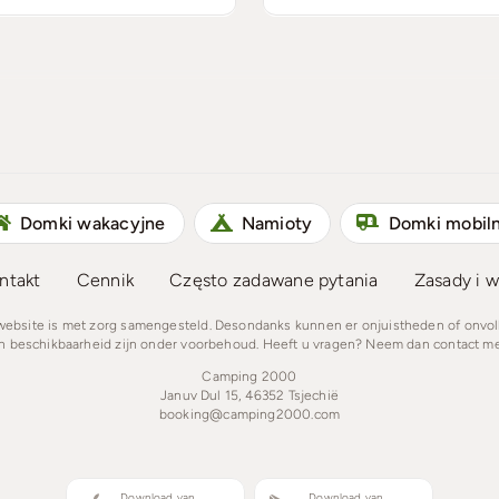
Domki wakacyjne
Namioty
Domki mobil
ntakt
Cennik
Często zadawane pytania
Zasady i w
 website is met zorg samengesteld. Desondanks kunnen er onjuistheden of onvo
en beschikbaarheid zijn onder voorbehoud. Heeft u vragen? Neem dan contact me
Camping 2000
Januv Dul 15, 46352 Tsjechië
booking@camping2000.com
Download van
Download van