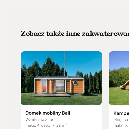
Zobacz także inne zakwaterowa
Domek mobilny Bali
Domki mobilne
Miejsca
maks. 4 osób
·
32
m²
maks. 8