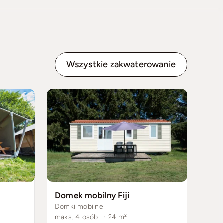
Wszystkie zakwaterowanie
Domek mobilny Fiji
Domki mobilne
maks. 4 osób
·
24
m²