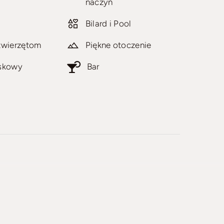
naczyń
Bilard i Pool
zwierzętom
Piękne otoczenie
ąskowy
Bar