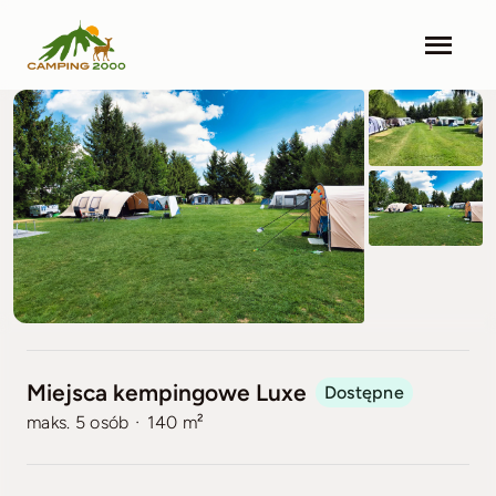
Skip
to
Togg
content
Navi
Camping 2000
Zakwaterowanie
Obiekty
Otoczenie
Aktualności
Miejsca kempingowe Luxe
Dostępne
·
Kontakt
maks. 5 osób
140 m²
Cennik