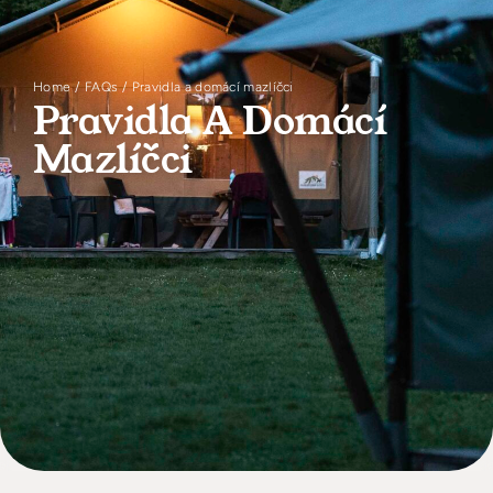
Vyhledávání a rezervace
Home
FAQs
Pravidla a domácí mazlíčci
Pravidla A Domácí
Mazlíčci