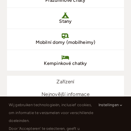
Prázdninové chaty
Stany
Mobilní domy (mobilheimy)
Kempinkové chatky
Zařízení
Nejnovější informace
Wij gebruiken technologieën, inclusief cookies,
Instellingen
Kontakt
om informatie te verzamelen voor verschillende
Ceník
doeleinden.
Door ‘Accepteren’ te selecteren, geeft u