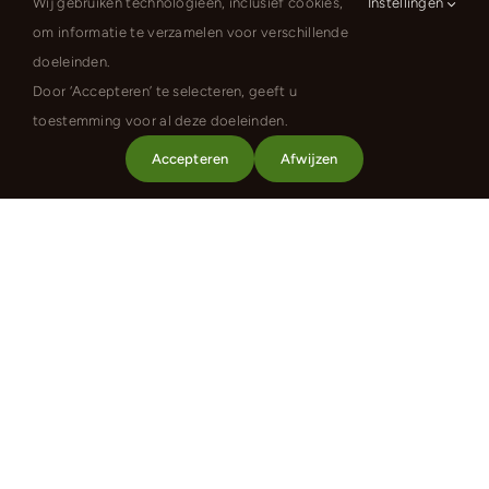
Wij gebruiken technologieën, inclusief cookies,
Instellingen
om informatie te verzamelen voor verschillende
Aktuelles
doeleinden.
Kontakt
Door ‘Accepteren’ te selecteren, geeft u
toestemming voor al deze doeleinden.
Preisliste
Accepteren
Afwijzen
Häufig gestellte Fragen
Allgemeine Geschäftsbedingungen
Datenschutz-Bestimmungen
De informatie op deze website is met zorg samengesteld. Desondanks
kunnen er onjuistheden of onvolledigheden voorkomen.
Prijzen en beschikbaarheid zijn onder voorbehoud. Heeft u vragen?
Neem dan contact met ons op.
Camping 2000
Januv Dul 15, 46352 Tsjechië
booking@camping2000.com