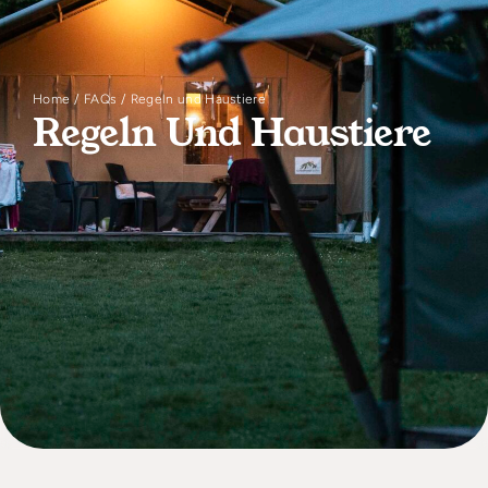
Suchen & Buchen
Home
FAQs
Regeln und Haustiere
Regeln Und Haustiere