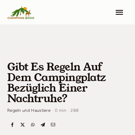
Skip
to
Togg
content
Navi
Camping 2000
Unterkünfte
Gibt Es Regeln Auf
Einrichtungen
Dem Campingplatz
Umgebung
Bezüglich Einer
Nachtruhe?
Aktuelles
Regeln und Haustiere
·
0 min
·
288
Kontakt
Preisliste