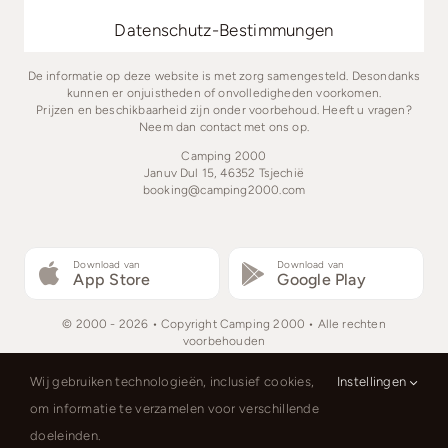
Datenschutz-Bestimmungen
De informatie op deze website is met zorg samengesteld. Desondanks
kunnen er onjuistheden of onvolledigheden voorkomen.
Prijzen en beschikbaarheid zijn onder voorbehoud. Heeft u vragen?
Neem dan contact met ons op.
Camping 2000
Januv Dul 15, 46352 Tsjechië
booking@camping2000.com
Download van
Download van
App Store
Google Play
© 2000 - 2026 • Copyright Camping 2000 • Alle rechten
voorbehouden
Wij gebruiken technologieën, inclusief cookies,
Instellingen
om informatie te verzamelen voor verschillende
doeleinden.
Čeština
Nederlands
English